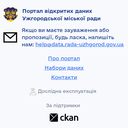
Портал відкритих даних
Ужгородської міської ради
Якщо ви маєте зауваження або
пропозиції, будь ласка, напишіть
нам:
help@data.rada-uzhgorod.gov.ua
Про портал
Набори даних
Контакти
Дослідна експлуатація
За підтримки