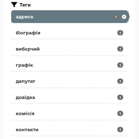
Теги
адреса
1
біографія
1
виборчий
1
графік
1
депутат
1
довідка
1
комісія
1
контакти
1