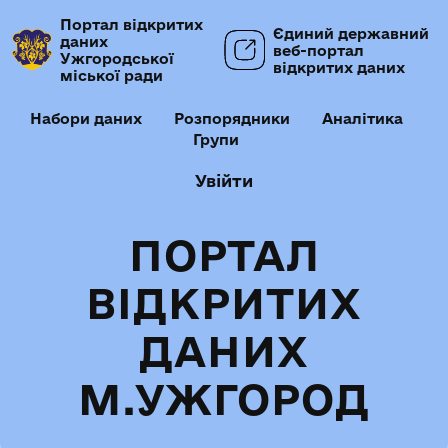
Портал відкритих
Єдиний державний
даних
веб-портал
Ужгородської
відкритих даних
міської ради
Набори даних
Розпорядники
Аналітика
Групи
Увійти
ПОРТАЛ
ВІДКРИТИХ
ДАНИХ
М.УЖГОРОД