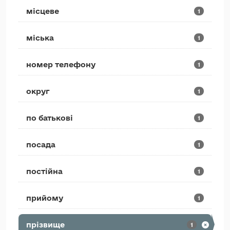
місцеве
1
міська
1
номер телефону
1
округ
1
по батькові
1
посада
1
постійна
1
прийому
1
прізвище
1