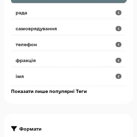
рада
1
самоврядування
1
телефон
1
фракція
1
імя
1
Показати лише популярні Теги
Формати