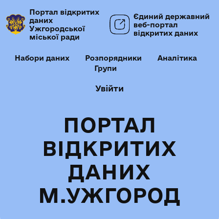
Портал відкритих
Єдиний державний
даних
веб-портал
Ужгородської
відкритих даних
міської ради
Набори даних
Розпорядники
Аналітика
Групи
Увійти
ПОРТАЛ
ВІДКРИТИХ
ДАНИХ
М.УЖГОРОД