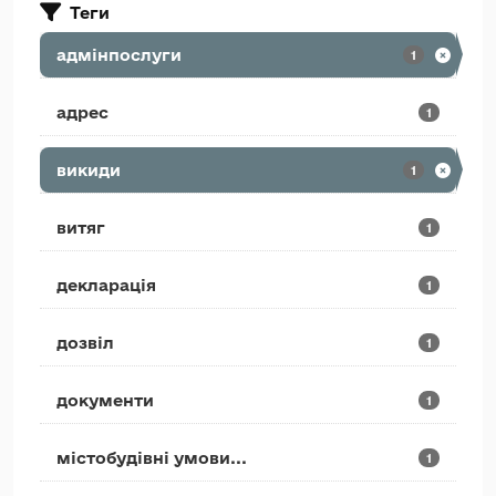
Теги
адмінпослуги
1
адрес
1
викиди
1
витяг
1
декларація
1
дозвіл
1
документи
1
містобудівні умови...
1