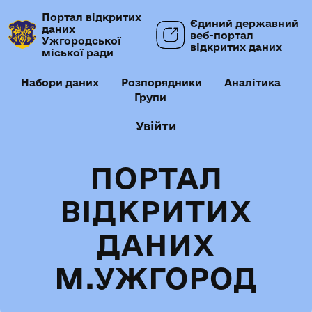
Портал відкритих
Єдиний державний
даних
веб-портал
Ужгородської
відкритих даних
міської ради
Набори даних
Розпорядники
Аналітика
Групи
Увійти
ПОРТАЛ
ВІДКРИТИХ
ДАНИХ
М.УЖГОРОД