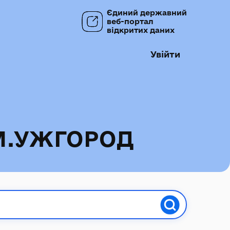
Єдиний державний
веб-портал
відкритих даних
Увійти
М.УЖГОРОД