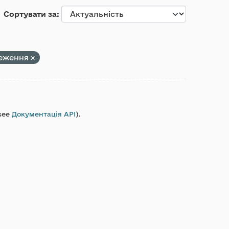
Сортувати за
реження
see
Документація API
).