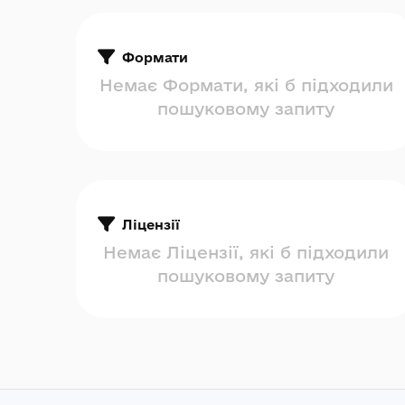
Формати
Немає Формати, які б підходили
пошуковому запиту
Ліцензії
Немає Ліцензії, які б підходили
пошуковому запиту