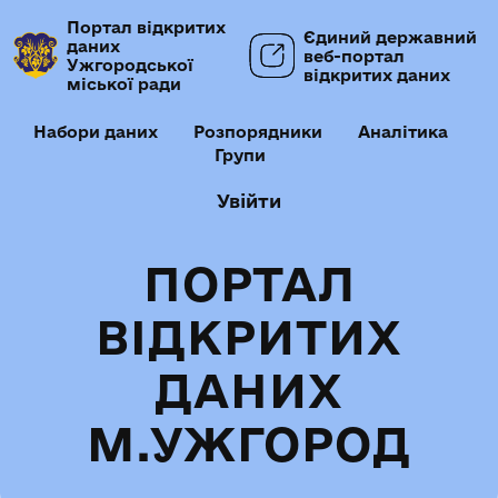
Портал відкритих
Єдиний державний
даних
веб-портал
Ужгородської
відкритих даних
міської ради
Набори даних
Розпорядники
Аналітика
Групи
Увійти
ПОРТАЛ
ВІДКРИТИХ
ДАНИХ
М.УЖГОРОД