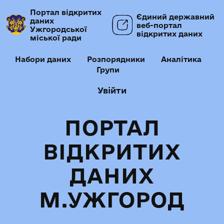
Портал відкритих
Єдиний державний
даних
веб-портал
Ужгородської
відкритих даних
міської ради
Набори даних
Розпорядники
Аналітика
Групи
Увійти
ПОРТАЛ
ВІДКРИТИХ
ДАНИХ
М.УЖГОРОД