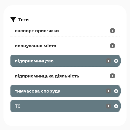
Теги
паспорт прив-язки
1
планування міста
1
підприємництво
1
підприємницька діяльність
1
тимчасова споруда
1
ТС
1