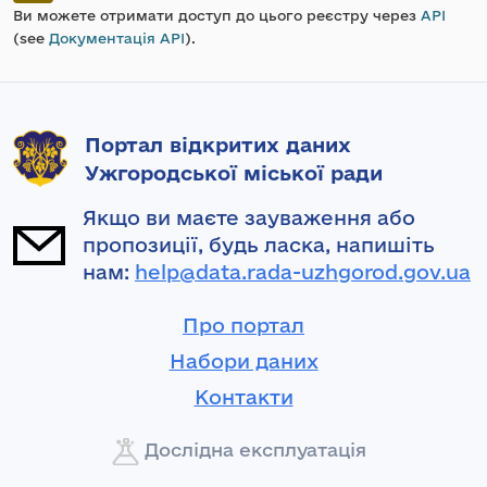
Ви можете отримати доступ до цього реєстру через
API
(see
Документація API
).
Портал відкритих даних
Ужгородської міської ради
Якщо ви маєте зауваження або
пропозиції, будь ласка, напишіть
нам:
help@data.rada-uzhgorod.gov.ua
Про портал
Набори даних
Контакти
Дослідна експлуатація