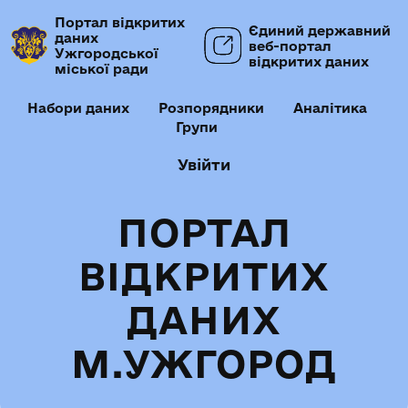
Портал відкритих
Єдиний державний
даних
веб-портал
Ужгородської
відкритих даних
міської ради
Набори даних
Розпорядники
Аналітика
Групи
Увійти
ПОРТАЛ
ВІДКРИТИХ
ДАНИХ
М.УЖГОРОД