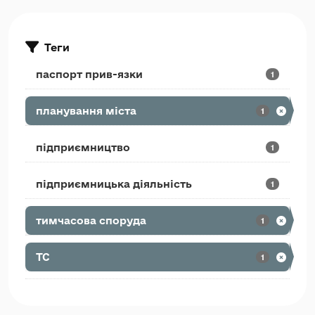
Теги
паспорт прив-язки
1
планування міста
1
підприємництво
1
підприємницька діяльність
1
тимчасова споруда
1
ТС
1