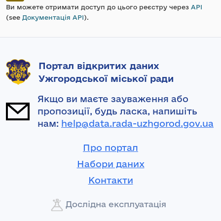
Ви можете отримати доступ до цього реєстру через
API
(see
Документація API
).
Портал відкритих даних
Ужгородської міської ради
Якщо ви маєте зауваження або
пропозиції, будь ласка, напишіть
нам:
help@data.rada-uzhgorod.gov.ua
Про портал
Набори даних
Контакти
Дослідна експлуатація