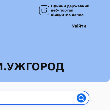
Єдиний державний
веб-портал
відкритих даних
Увійти
М.УЖГОРОД