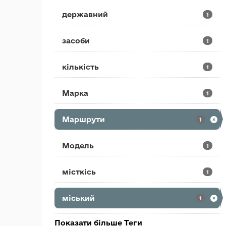
державний
1
засоби
1
кількість
1
Марка
1
Маршрути
1
Модель
1
місткісь
1
міський
1
Показати більше Теги