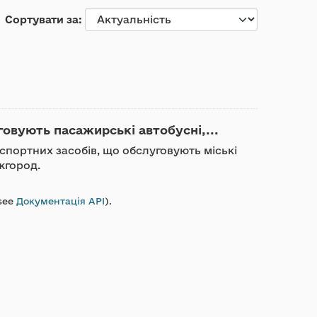
Сортувати за
говують пасажирські автобусні,...
нспортних засобів, що обслуговують міські
жгород.
see
Документація API
).