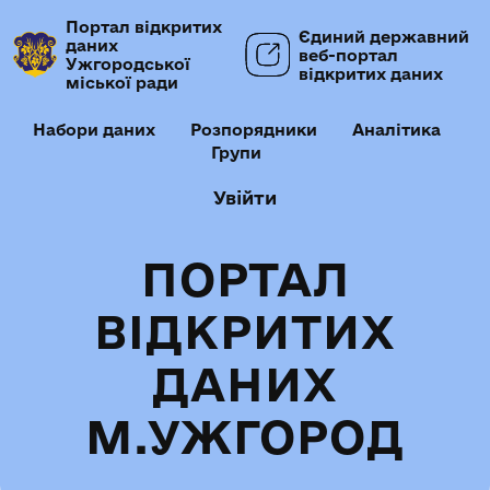
Портал відкритих
Єдиний державний
даних
веб-портал
Ужгородської
відкритих даних
міської ради
Набори даних
Розпорядники
Аналітика
Групи
Увійти
ПОРТАЛ
ВІДКРИТИХ
ДАНИХ
М.УЖГОРОД