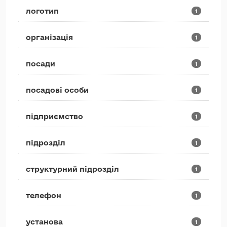
логотип
1
організація
1
посади
1
посадові особи
1
підприємство
1
підрозділ
1
структурний підрозділ
1
телефон
1
установа
1