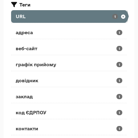
Теги
URL
1
адреса
1
веб-сайт
1
графік прийому
1
довідник
1
заклад
1
код ЄДРПОУ
1
контакти
1