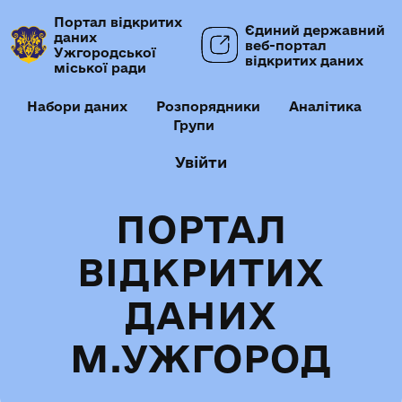
Портал відкритих
Єдиний державний
даних
веб-портал
Ужгородської
відкритих даних
міської ради
Набори даних
Розпорядники
Аналітика
Групи
Увійти
ПОРТАЛ
ВІДКРИТИХ
ДАНИХ
М.УЖГОРОД