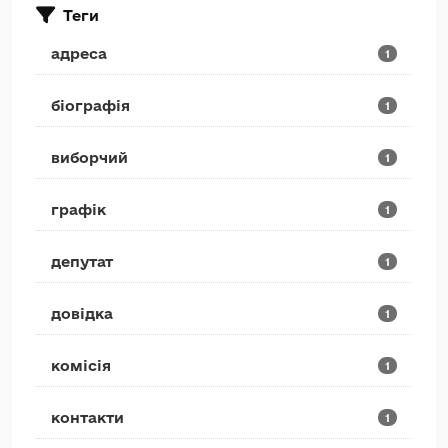
Теги
адреса
1
біографія
1
виборчий
1
графік
1
депутат
1
довідка
1
комісія
1
контакти
1