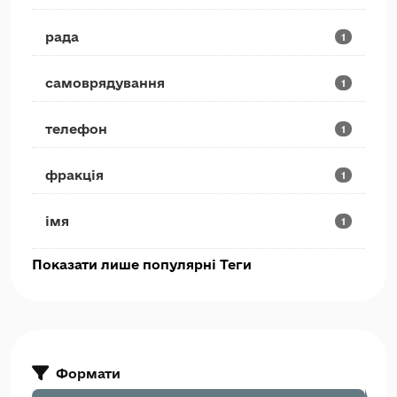
рада
1
самоврядування
1
телефон
1
фракція
1
імя
1
Показати лише популярні Теги
Формати