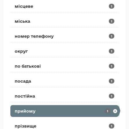
місцеве
1
міська
1
номер телефону
1
округ
1
по батькові
1
посада
1
постійна
1
прийому
1
прізвище
1