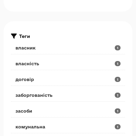
Теги
власник
1
власність
1
договір
1
заборгованість
1
засоби
1
комунальна
1