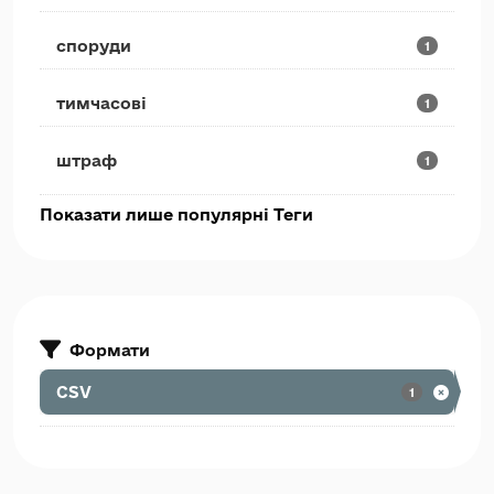
споруди
1
тимчасові
1
штраф
1
Показати лише популярні Теги
Формати
CSV
1