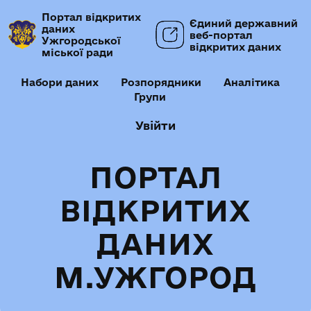
Портал відкритих
Єдиний державний
даних
веб-портал
Ужгородської
відкритих даних
міської ради
Набори даних
Розпорядники
Аналітика
Групи
Увійти
ПОРТАЛ
ВІДКРИТИХ
ДАНИХ
М.УЖГОРОД