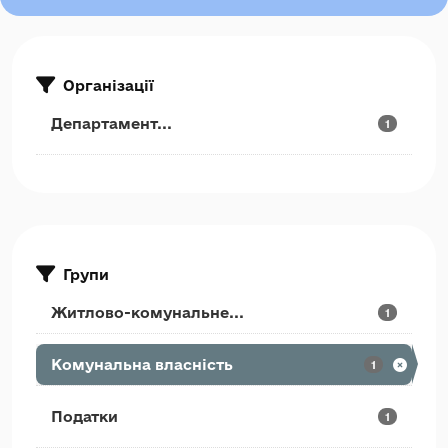
Організації
Департамент...
1
Групи
Житлово-комунальне...
1
Комунальна власність
1
Податки
1