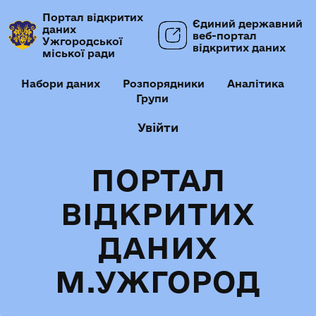
Портал відкритих
Єдиний державний
даних
веб-портал
Ужгородської
відкритих даних
міської ради
Набори даних
Розпорядники
Аналітика
Групи
Увійти
ПОРТАЛ
ВІДКРИТИХ
ДАНИХ
М.УЖГОРОД