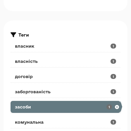
Теги
власник
1
власність
1
договір
1
заборгованість
1
засоби
1
комунальна
1