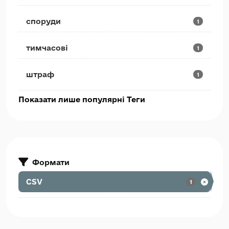
споруди
1
тимчасові
1
штраф
1
Показати лише популярні Теги
Формати
CSV
1