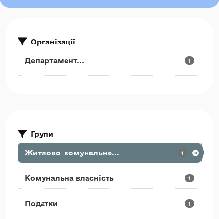
Організації
Департамент...
1
Групи
Житлово-комунальне...
1
Комунальна власність
1
Податки
1