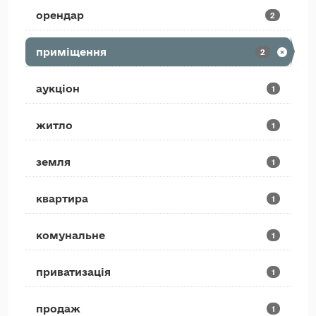
орендар
2
приміщення
2
аукціон
1
житло
1
земля
1
квартира
1
комунальне
1
приватизація
1
продаж
1