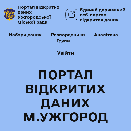
Портал відкритих
Єдиний державний
даних
веб-портал
Ужгородської
відкритих даних
міської ради
Набори даних
Розпорядники
Аналітика
Групи
Увійти
ПОРТАЛ
ВІДКРИТИХ
ДАНИХ
М.УЖГОРОД