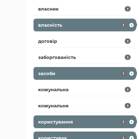
власник
1
власність
1
договір
1
заборгованість
1
засоби
1
комунальна
1
комунальне
1
користування
1
користувач
1