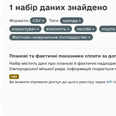
1 набір даних знайдено
Формати:
CSV
Теги:
оренда
користувач
власність
засоби
кошти
Житлово-комунальне господарство
Планові та фактичні показники сплати за до
Набір містить дані про планові й фактичні надход
Ужгородської міської ради. Інформація подається п
CSV
Ви можете отримати доступ до цього реєстру через
API
(