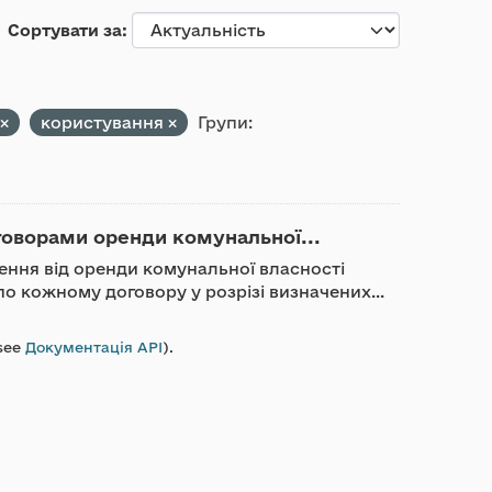
Сортувати за
користування
Групи:
говорами оренди комунальної...
ження від оренди комунальної власності
о кожному договору у розрізі визначених...
see
Документація API
).