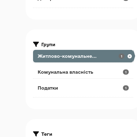
Групи
Житлово-комунальне...
1
Комунальна власність
1
Податки
1
Теги