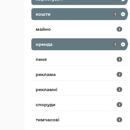
кошти
1
майно
1
оренда
1
пеня
1
реклама
1
рекламні
1
споруди
1
тимчасові
1