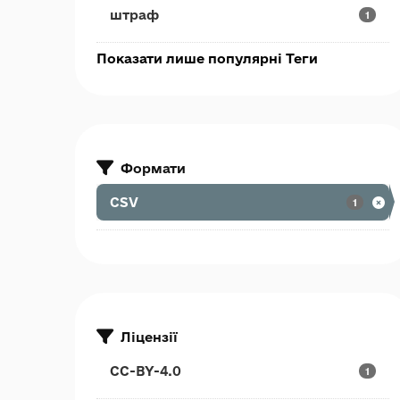
штраф
1
Показати лише популярні Теги
Формати
CSV
1
Ліцензії
CC-BY-4.0
1