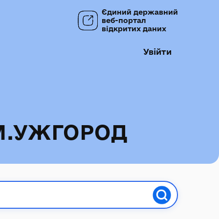
Єдиний державний
веб-портал
відкритих даних
Увійти
М.УЖГОРОД