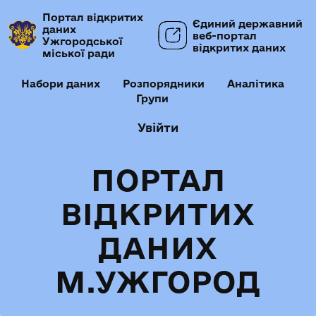
Портал відкритих
Єдиний державний
даних
веб-портал
Ужгородської
відкритих даних
міської ради
Набори даних
Розпорядники
Аналітика
Групи
Увійти
ПОРТАЛ
ВІДКРИТИХ
ДАНИХ
М.УЖГОРОД