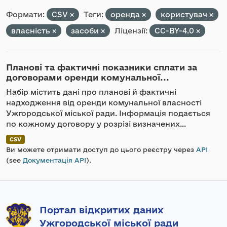
Формати:
CSV
Теги:
оренда
користувач
власність
засоби
Ліцензії:
CC-BY-4.0
Планові та фактичні показники сплати за
договорами оренди комунальної...
Набір містить дані про планові й фактичні
надходження від оренди комунальної власності
Ужгородської міської ради. Інформація подається
по кожному договору у розрізі визначених...
CSV
Ви можете отримати доступ до цього реєстру через
API
(see
Документація API
).
Портал відкритих даних
Ужгородської міської ради