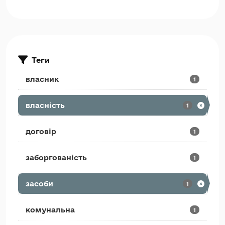
Теги
власник
1
власність
1
договір
1
заборгованість
1
засоби
1
комунальна
1