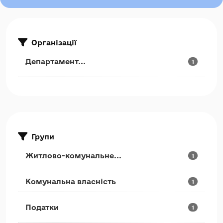
Організації
Департамент...
1
Групи
Житлово-комунальне...
1
Комунальна власність
1
Податки
1