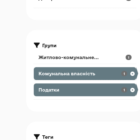
Групи
Житлово-комунальне...
1
Комунальна власність
1
Податки
1
Теги