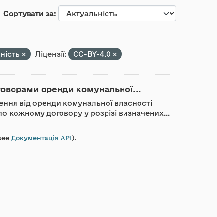
Сортувати за
ність
Ліцензії:
CC-BY-4.0
говорами оренди комунальної...
ження від оренди комунальної власності
о кожному договору у розрізі визначених...
see
Документація API
).