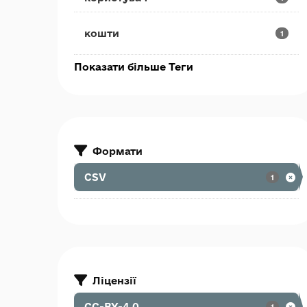
кошти
1
Показати більше Теги
Формати
CSV
1
Ліцензії
CC-BY-4.0
1