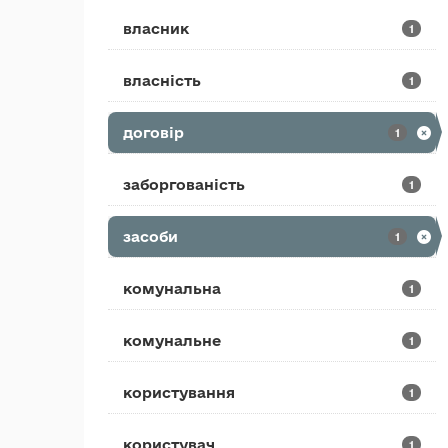
власник
1
власність
1
договір
1
заборгованість
1
засоби
1
комунальна
1
комунальне
1
користування
1
користувач
1