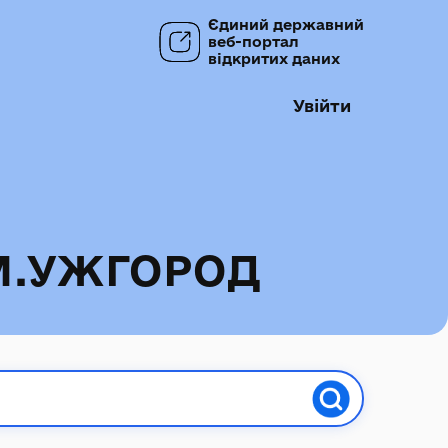
Єдиний державний
веб-портал
відкритих даних
Увійти
М.УЖГОРОД