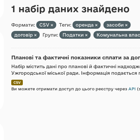
1 набір даних знайдено
Формати:
CSV
Теги:
оренда
засоби
договір
Групи:
Податки
Комунальна влас
Планові та фактичні показники сплати за до
Набір містить дані про планові й фактичні надход
Ужгородської міської ради. Інформація подається п
CSV
Ви можете отримати доступ до цього реєстру через
API
(