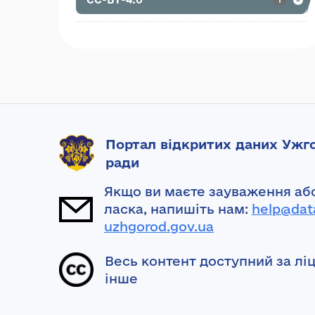
Портал відкритих даних Ужго
ради
Якщо ви маєте зауваження або
ласка, напишіть нам:
help@dat
uzhgorod.gov.ua
Весь контент доступний за лі
інше