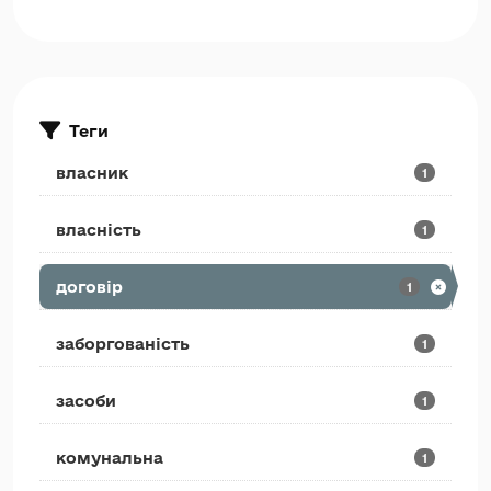
Теги
власник
1
власність
1
договір
1
заборгованість
1
засоби
1
комунальна
1