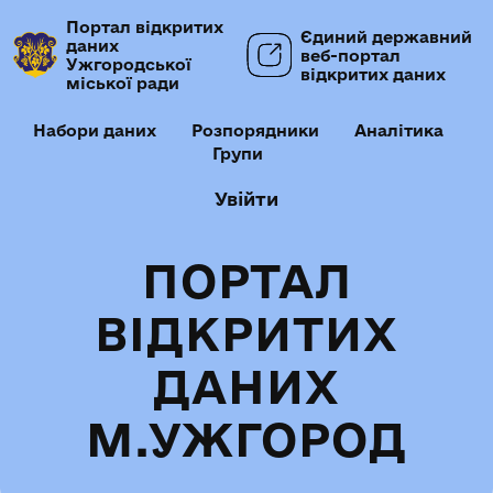
Портал відкритих
Єдиний державний
даних
веб-портал
Ужгородської
відкритих даних
міської ради
Набори даних
Розпорядники
Аналітика
Групи
Увійти
ПОРТАЛ
ВІДКРИТИХ
ДАНИХ
М.УЖГОРОД