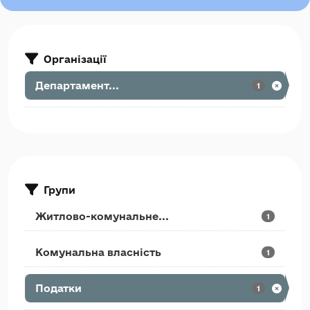
Організації
Департамент...
1
Групи
Житлово-комунальне...
1
Комунальна власність
1
Податки
1