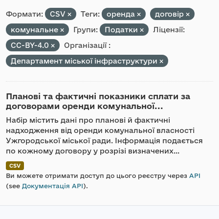
Формати:
CSV
Теги:
оренда
договір
комунальне
Групи:
Податки
Ліцензії:
CC-BY-4.0
Організації :
Департамент міської інфраструктури
Планові та фактичні показники сплати за
договорами оренди комунальної...
Набір містить дані про планові й фактичні
надходження від оренди комунальної власності
Ужгородської міської ради. Інформація подається
по кожному договору у розрізі визначених...
CSV
Ви можете отримати доступ до цього реєстру через
API
(see
Документація API
).