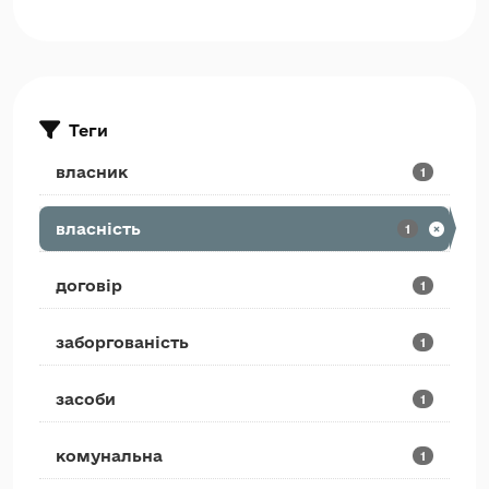
Теги
власник
1
власність
1
договір
1
заборгованість
1
засоби
1
комунальна
1