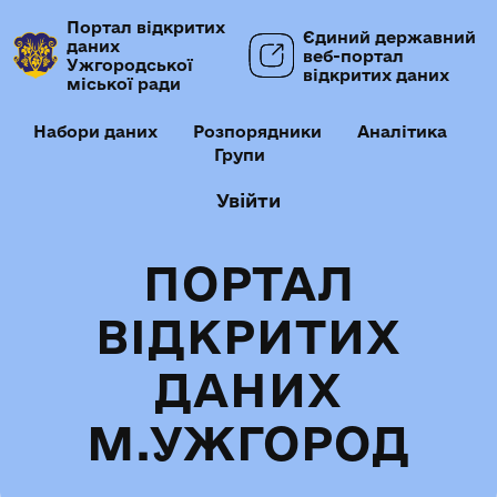
Портал відкритих
Єдиний державний
даних
веб-портал
Ужгородської
відкритих даних
міської ради
Набори даних
Розпорядники
Аналітика
Групи
Увійти
ПОРТАЛ
ВІДКРИТИХ
ДАНИХ
М.УЖГОРОД