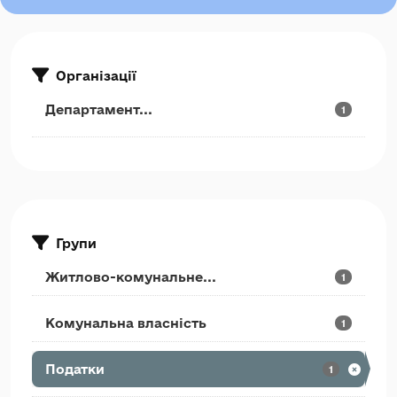
Організації
Департамент...
1
Групи
Житлово-комунальне...
1
Комунальна власність
1
Податки
1