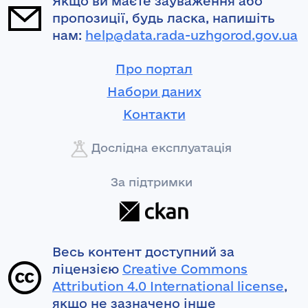
Якщо ви маєте зауваження або
пропозиції, будь ласка, напишіть
нам:
help@data.rada-uzhgorod.gov.ua
Про портал
Набори даних
Контакти
Дослідна експлуатація
За підтримки
Весь контент доступний за
ліцензією
Creative Commons
Attribution 4.0 International license
,
якщо не зазначено інше