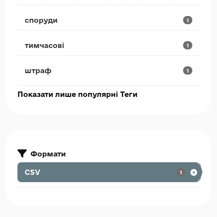
споруди
1
тимчасові
1
штраф
1
Показати лише популярні Теги
Формати
CSV
1