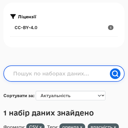
Ліцензії
CC-BY-4.0
1
Сортувати за
1 набір даних знайдено
Формати:
CSV
Теги:
оренда
власність