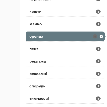
кошти
1
майно
1
оренда
1
пеня
1
реклама
1
рекламні
1
споруди
1
тимчасові
1