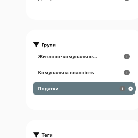
Групи
Житлово-комунальне...
1
Комунальна власність
1
Податки
1
Теги