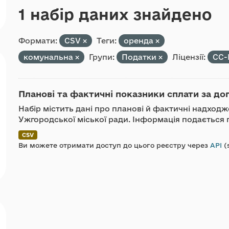
1 набір даних знайдено
Формати:
CSV
Теги:
оренда
комунальна
Групи:
Податки
Ліцензії:
CC-
Планові та фактичні показники сплати за до
Набір містить дані про планові й фактичні надход
Ужгородської міської ради. Інформація подається п
CSV
Ви можете отримати доступ до цього реєстру через
API
(