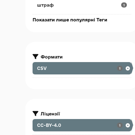
штраф
1
Показати лише популярні Теги
Формати
CSV
1
Ліцензії
CC-BY-4.0
1