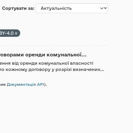
Сортувати за
BY-4.0
говорами оренди комунальної...
ження від оренди комунальної власності
о кожному договору у розрізі визначених...
see
Документація API
).