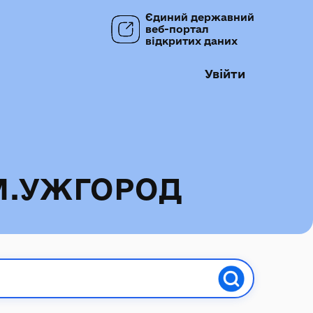
Єдиний державний
веб-портал
відкритих даних
Увійти
М.УЖГОРОД