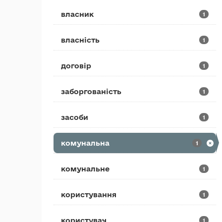
власник
1
власність
1
договір
1
заборгованість
1
засоби
1
комунальна
1
комунальне
1
користування
1
користувач
1