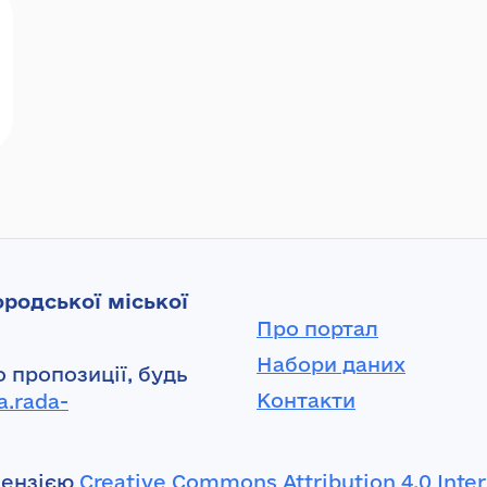
родської міської
Про портал
Набори даних
 пропозиції, будь
Контакти
a.rada-
цензією
Creative Commons Attribution 4.0 Inter