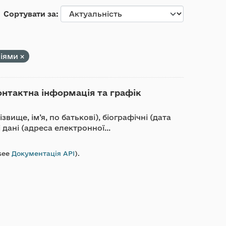
Сортувати за
сіями
онтактна інформація та графік
вище, ім’я, по батькові), біографічні (дата
 дані (адреса електронної...
see
Документація API
).