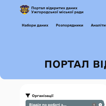
Портал відкритих даних
Ужгородської міської ради
Набори даних
Розпорядники
Аналіти
ПОРТАЛ В
Організації
Відділ по роботі з...
1