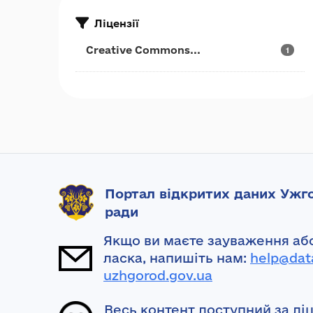
Ліцензії
Creative Commons...
1
Портал відкритих даних Ужго
ради
Якщо ви маєте зауваження або
ласка, напишіть нам:
help@dat
uzhgorod.gov.ua
Весь контент доступний за лі