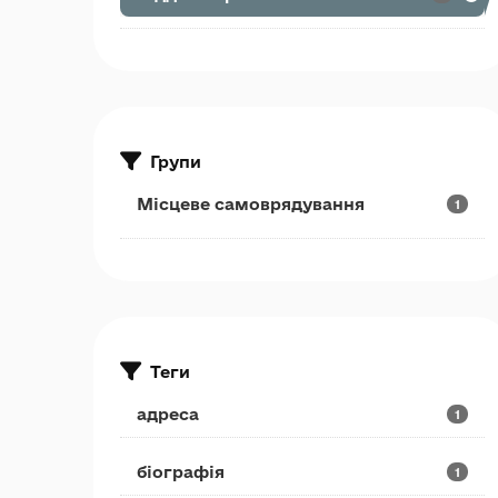
Групи
Місцеве самоврядування
1
Теги
адреса
1
біографія
1