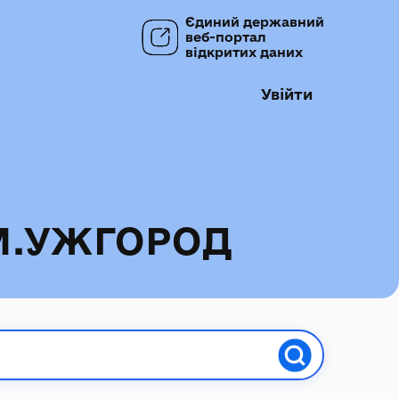
Єдиний державний
веб-портал
відкритих даних
Увійти
М.УЖГОРОД