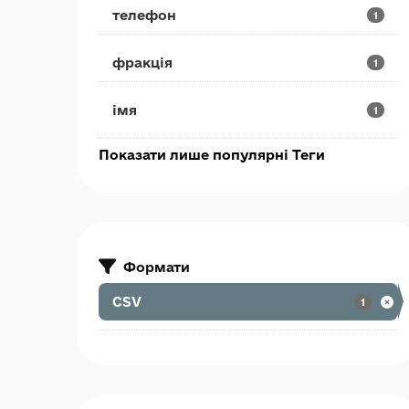
телефон
1
фракція
1
імя
1
Показати лише популярні Теги
Формати
CSV
1