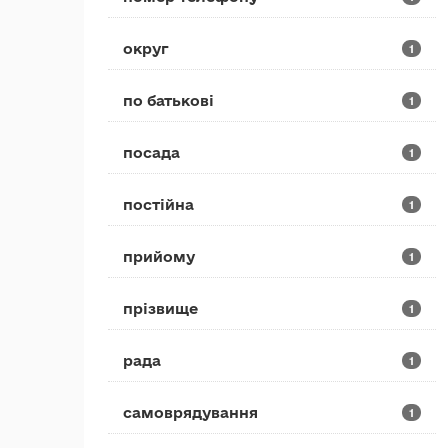
округ
1
по батькові
1
посада
1
постійна
1
прийому
1
прізвище
1
рада
1
самоврядування
1