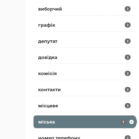
виборчий
1
графік
1
депутат
1
довідка
1
комісія
1
контакти
1
місцеве
1
міська
1
номер телефону
1