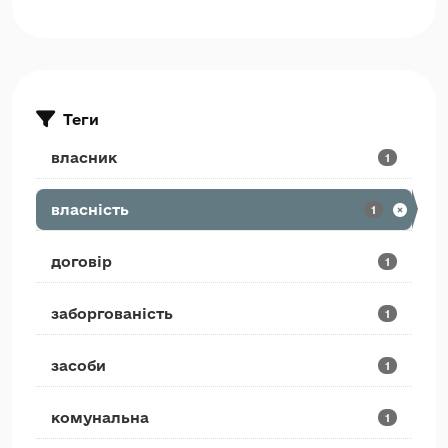
Теги
власник
1
власність
1
договір
1
заборгованість
1
засоби
1
комунальна
1