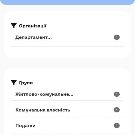
Організації
Департамент...
1
Групи
Житлово-комунальне...
1
Комунальна власність
1
Податки
1