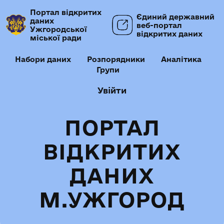
Портал відкритих
Єдиний державний
даних
веб-портал
Ужгородської
відкритих даних
міської ради
Набори даних
Розпорядники
Аналітика
Групи
Увійти
ПОРТАЛ
ВІДКРИТИХ
ДАНИХ
М.УЖГОРОД