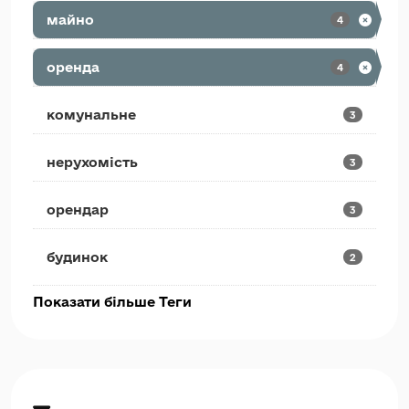
майно
4
оренда
4
комунальне
3
нерухомість
3
орендар
3
будинок
2
Показати більше Теги