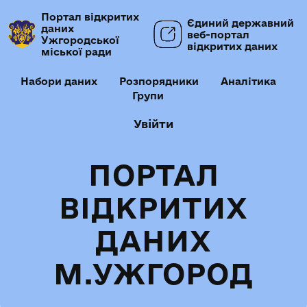
Портал відкритих
Єдиний державний
даних
веб-портал
Ужгородської
відкритих даних
міської ради
Набори даних
Розпорядники
Аналітика
Групи
Увійти
ПОРТАЛ
ВІДКРИТИХ
ДАНИХ
М.УЖГОРОД