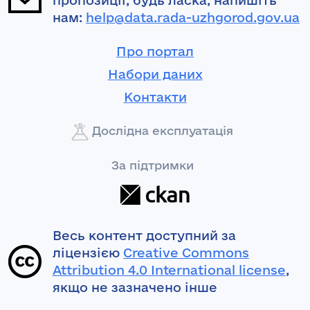
пропозиції, будь ласка, напишіть
нам:
help@data.rada-uzhgorod.gov.ua
Про портал
Набори даних
Контакти
Дослідна експлуатація
За підтримки
Весь контент доступний за
ліцензією
Creative Commons
Attribution 4.0 International license
,
якщо не зазначено інше