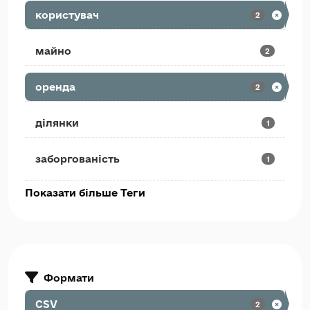
користувач
2
майно
2
оренда
2
ділянки
1
заборгованість
1
Показати більше Теги
Формати
CSV
2