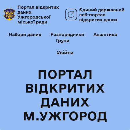
Портал відкритих
Єдиний державний
даних
веб-портал
Ужгородської
відкритих даних
міської ради
Набори даних
Розпорядники
Аналітика
Групи
Увійти
ПОРТАЛ
ВІДКРИТИХ
ДАНИХ
М.УЖГОРОД