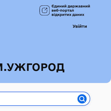
Єдиний державний
веб-портал
відкритих даних
Увійти
М.УЖГОРОД