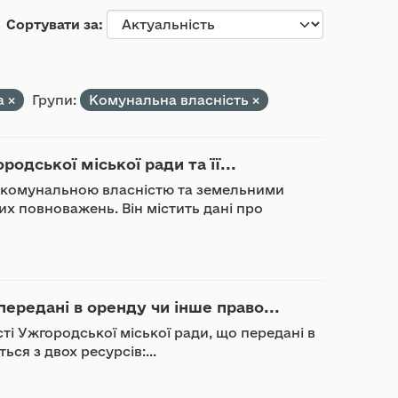
Сортувати за
а
Групи:
Комунальна власність
одської міської ради та її...
ня комунальною власністю та земельними
х повноважень. Він містить дані про
передані в оренду чи інше право...
сті Ужгородської міської ради, що передані в
ся з двох ресурсів:...