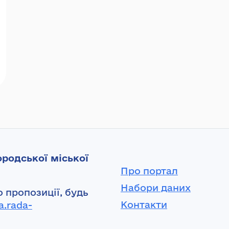
родської міської
Про портал
Набори даних
 пропозиції, будь
Контакти
a.rada-