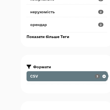
нерухомість
2
орендар
2
Показати більше Теги
Формати
CSV
3