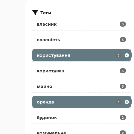
Теги
власник
3
власність
3
користування
3
користувач
3
майно
3
оренда
3
будинок
2
комунальне
2