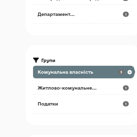
Департамент...
1
Групи
Комунальна власність
3
Житлово-комунальне...
1
Податки
1