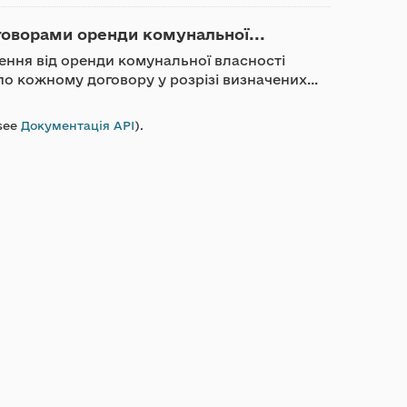
говорами оренди комунальної...
ження від оренди комунальної власності
о кожному договору у розрізі визначених...
see
Документація API
).