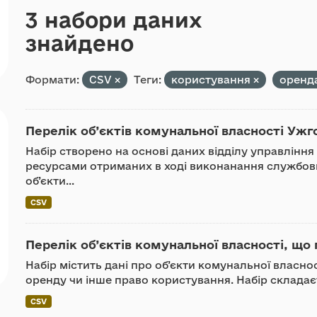
3 набори даних
знайдено
Формати:
CSV
Теги:
користування
оренд
Перелік об’єктів комунальної власності Ужгор
Набір створено на основі даних відділу управлін
ресурсами отриманих в ході виконанання службови
об’єкти...
CSV
Перелік об’єктів комунальної власності, що 
Набір містить дані про об’єкти комунальної власно
оренду чи інше право користування. Набір складаєть
CSV