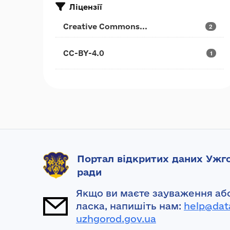
Ліцензії
Creative Commons...
2
CC-BY-4.0
1
Портал відкритих даних Ужго
ради
Якщо ви маєте зауваження або
ласка, напишіть нам:
help@dat
uzhgorod.gov.ua