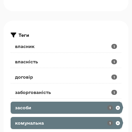
Теги
власник
1
власність
1
договір
1
заборгованість
1
засоби
1
комунальна
1