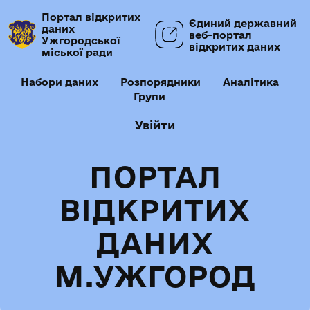
Портал відкритих
Єдиний державний
даних
веб-портал
Ужгородської
відкритих даних
міської ради
Набори даних
Розпорядники
Аналітика
Групи
Увійти
ПОРТАЛ
ВІДКРИТИХ
ДАНИХ
М.УЖГОРОД