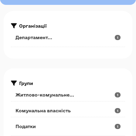
Організації
Департамент...
1
Групи
Житлово-комунальне...
1
Комунальна власність
1
Податки
1