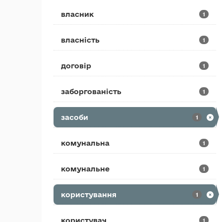
власник
1
власність
1
договір
1
заборгованість
1
засоби
1
комунальна
1
комунальне
1
користування
1
користувач
1