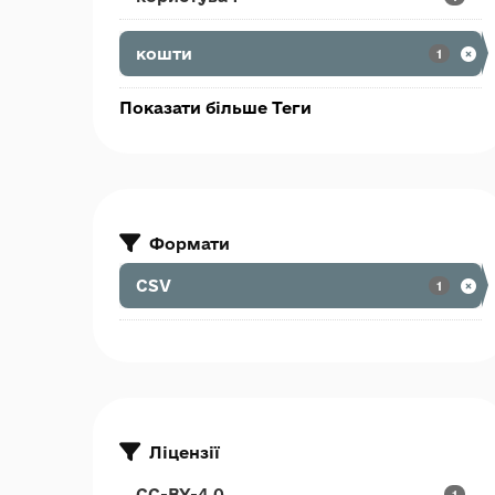
кошти
1
Показати більше Теги
Формати
CSV
1
Ліцензії
CC-BY-4.0
1