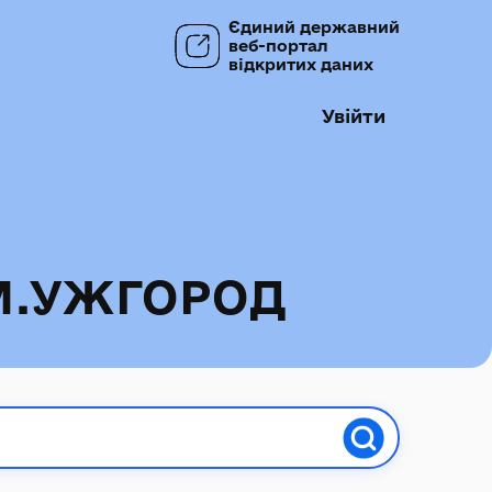
Єдиний державний
веб-портал
відкритих даних
Увійти
М.УЖГОРОД