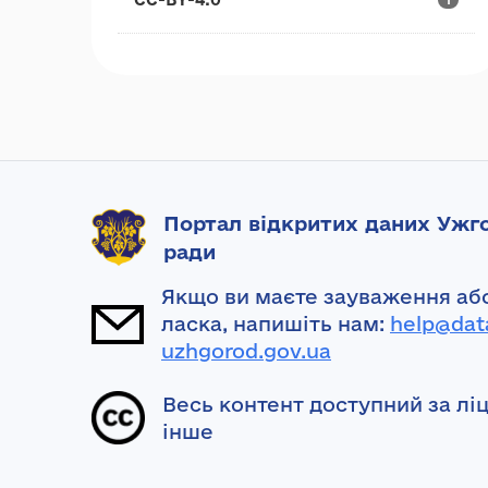
Портал відкритих даних Ужго
ради
Якщо ви маєте зауваження або
ласка, напишіть нам:
help@dat
uzhgorod.gov.ua
Весь контент доступний за лі
інше