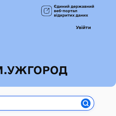
Єдиний державний
веб-портал
відкритих даних
Увійти
М.УЖГОРОД