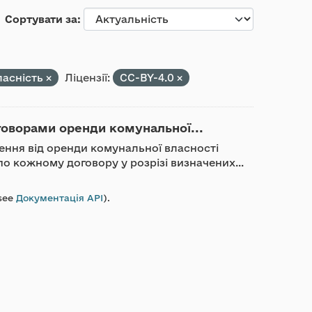
Сортувати за
ласність
Ліцензії:
CC-BY-4.0
говорами оренди комунальної...
ження від оренди комунальної власності
о кожному договору у розрізі визначених...
see
Документація API
).