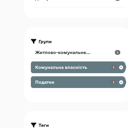
Групи
Житлово-комунальне...
1
Комунальна власність
1
Податки
1
Теги