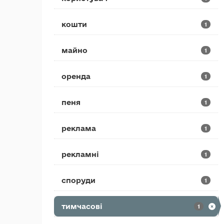
кошти
1
майно
1
оренда
1
пеня
1
реклама
1
рекламні
1
споруди
1
тимчасові
1