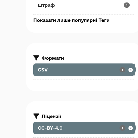
штраф
1
Показати лише популярні Теги
Формати
CSV
1
Ліцензії
CC-BY-4.0
1