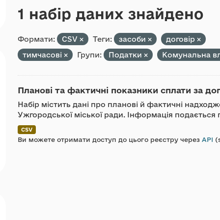
1 набір даних знайдено
Формати:
CSV
Теги:
засоби
договір
тимчасові
Групи:
Податки
Комунальна в
Планові та фактичні показники сплати за до
Набір містить дані про планові й фактичні надход
Ужгородської міської ради. Інформація подається п
CSV
Ви можете отримати доступ до цього реєстру через
API
(