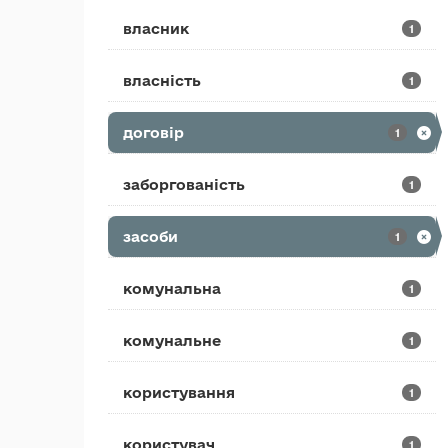
власник
1
власність
1
договір
1
заборгованість
1
засоби
1
комунальна
1
комунальне
1
користування
1
користувач
1