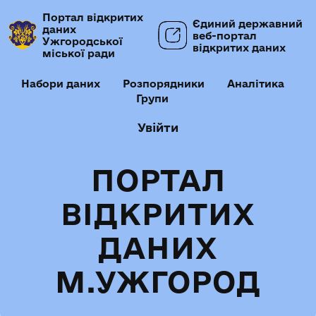
Портал відкритих
Єдиний державний
даних
веб-портал
Ужгородської
відкритих даних
міської ради
Набори даних
Розпорядники
Аналітика
Групи
Увійти
ПОРТАЛ
ВІДКРИТИХ
ДАНИХ
М.УЖГОРОД