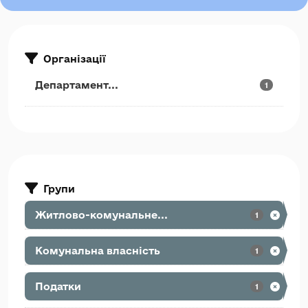
Організації
Департамент...
1
Групи
Житлово-комунальне...
1
Комунальна власність
1
Податки
1