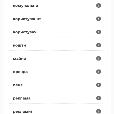
комунальне
1
користування
1
користувач
1
кошти
1
майно
1
оренда
1
пеня
1
реклама
1
рекламні
1