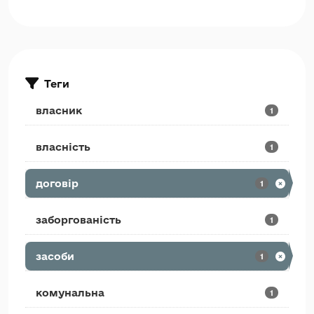
Теги
власник
1
власність
1
договір
1
заборгованість
1
засоби
1
комунальна
1