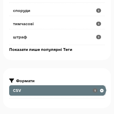
споруди
1
тимчасові
1
штраф
1
Показати лише популярні Теги
Формати
CSV
1