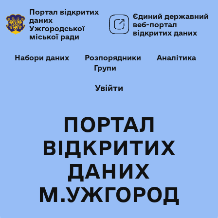
Портал відкритих
Єдиний державний
даних
веб-портал
Ужгородської
відкритих даних
міської ради
Набори даних
Розпорядники
Аналітика
Групи
Увійти
ПОРТАЛ
ВІДКРИТИХ
ДАНИХ
М.УЖГОРОД