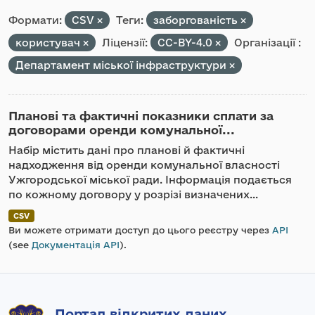
Формати:
CSV
Теги:
заборгованість
користувач
Ліцензії:
CC-BY-4.0
Організації :
Департамент міської інфраструктури
Планові та фактичні показники сплати за
договорами оренди комунальної...
Набір містить дані про планові й фактичні
надходження від оренди комунальної власності
Ужгородської міської ради. Інформація подається
по кожному договору у розрізі визначених...
CSV
Ви можете отримати доступ до цього реєстру через
API
(see
Документація API
).
Портал відкритих даних