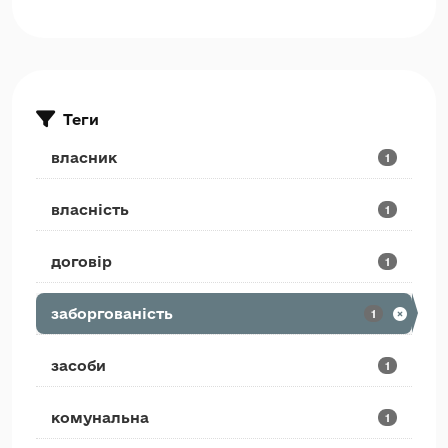
Теги
власник
1
власність
1
договір
1
заборгованість
1
засоби
1
комунальна
1