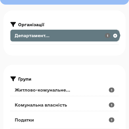
Організації
Департамент...
1
Групи
Житлово-комунальне...
1
Комунальна власність
1
Податки
1