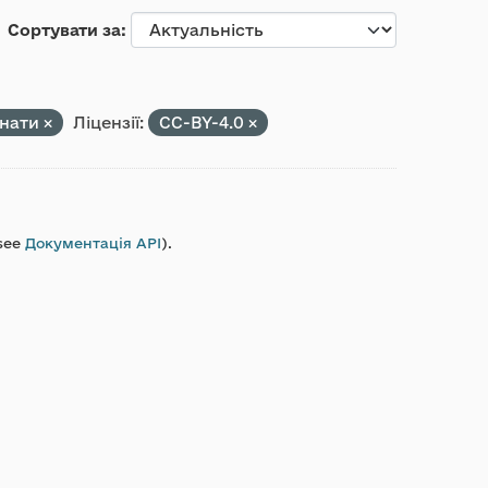
Сортувати за
нати
Ліцензії:
CC-BY-4.0
see
Документація API
).