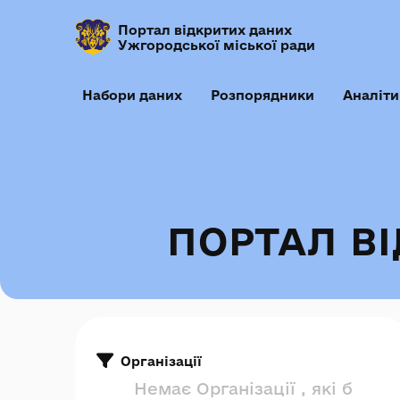
Портал відкритих даних
Ужгородської міської ради
Набори даних
Розпорядники
Аналіти
ПОРТАЛ В
Організації
Немає Організації , які б