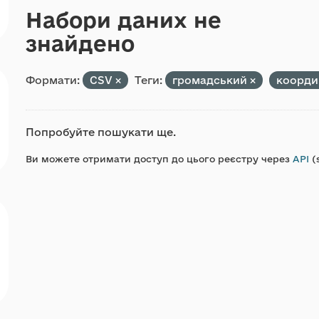
Набори даних не
знайдено
Формати:
CSV
Теги:
громадський
коорди
Попробуйте пошукати ще.
Ви можете отримати доступ до цього реєстру через
API
(