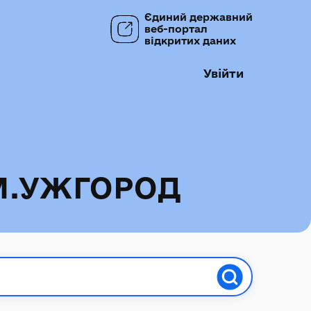
Єдиний державний
веб-портал
відкритих даних
Увійти
М.УЖГОРОД