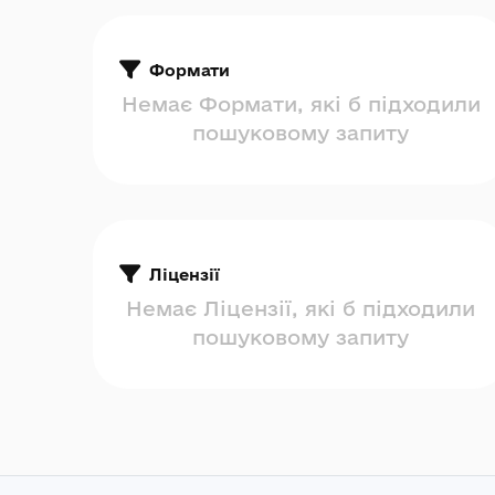
Формати
Немає Формати, які б підходили
пошуковому запиту
Ліцензії
Немає Ліцензії, які б підходили
пошуковому запиту