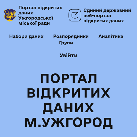
Портал відкритих
Єдиний державний
даних
веб-портал
Ужгородської
відкритих даних
міської ради
Набори даних
Розпорядники
Аналітика
Групи
Увійти
ПОРТАЛ
ВІДКРИТИХ
ДАНИХ
М.УЖГОРОД