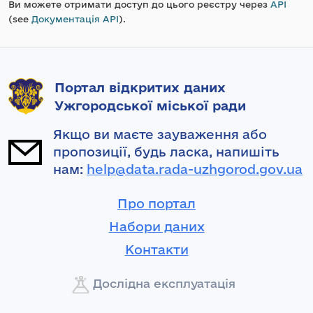
Ви можете отримати доступ до цього реєстру через
API
(see
Документація API
).
Портал відкритих даних
Ужгородської міської ради
Якщо ви маєте зауваження або
пропозиції, будь ласка, напишіть
нам:
help@data.rada-uzhgorod.gov.ua
Про портал
Набори даних
Контакти
Дослідна експлуатація