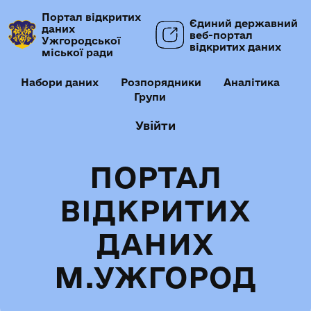
Портал відкритих
Єдиний державний
даних
веб-портал
Ужгородської
відкритих даних
міської ради
Набори даних
Розпорядники
Аналітика
Групи
Увійти
ПОРТАЛ
ВІДКРИТИХ
ДАНИХ
М.УЖГОРОД