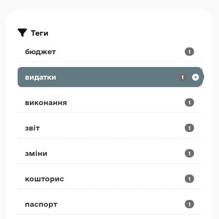
Теги
бюджет
1
видатки
1
виконання
1
звіт
1
зміни
1
кошторис
1
паспорт
1