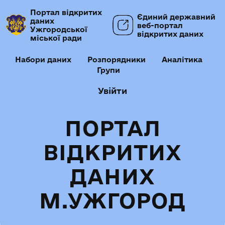
Портал відкритих
Єдиний державний
даних
веб-портал
Ужгородської
відкритих даних
міської ради
Набори даних
Розпорядники
Аналітика
Групи
Увійти
ПОРТАЛ
ВІДКРИТИХ
ДАНИХ
М.УЖГОРОД