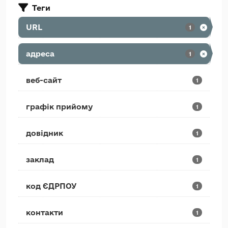
Теги
URL
1
адреса
1
веб-сайт
1
графік прийому
1
довідник
1
заклад
1
код ЄДРПОУ
1
контакти
1