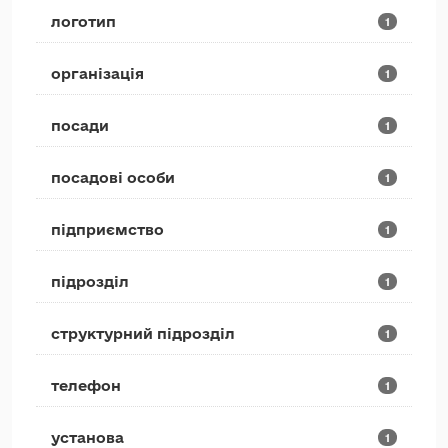
логотип
1
організація
1
посади
1
посадові особи
1
підприємство
1
підрозділ
1
структурний підрозділ
1
телефон
1
установа
1