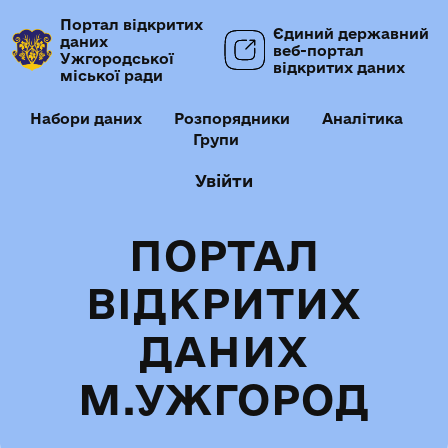
Портал відкритих
Єдиний державний
даних
веб-портал
Ужгородської
відкритих даних
міської ради
Набори даних
Розпорядники
Аналітика
Групи
Увійти
ПОРТАЛ
ВІДКРИТИХ
ДАНИХ
М.УЖГОРОД