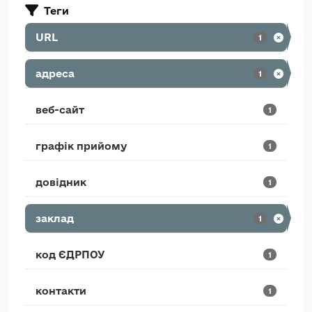
Теги
URL
1
адреса
1
веб-сайт
1
графік прийому
1
довідник
1
заклад
1
код ЄДРПОУ
1
контакти
1