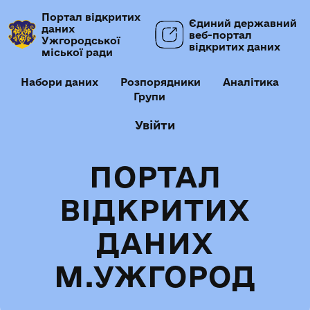
Портал відкритих
Єдиний державний
даних
веб-портал
Ужгородської
відкритих даних
міської ради
Набори даних
Розпорядники
Аналітика
Групи
Увійти
ПОРТАЛ
ВІДКРИТИХ
ДАНИХ
М.УЖГОРОД