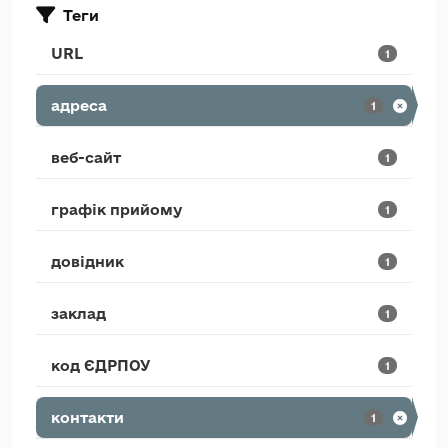
Теги
URL
1
адреса
1
веб-сайт
1
графік прийому
1
довідник
1
заклад
1
код ЄДРПОУ
1
контакти
1