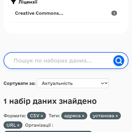
Ліцензії
Creative Commons...
1
Сортувати за
1 набір даних знайдено
Формати:
CSV
Теги:
адреса
установа
URL
Організації :