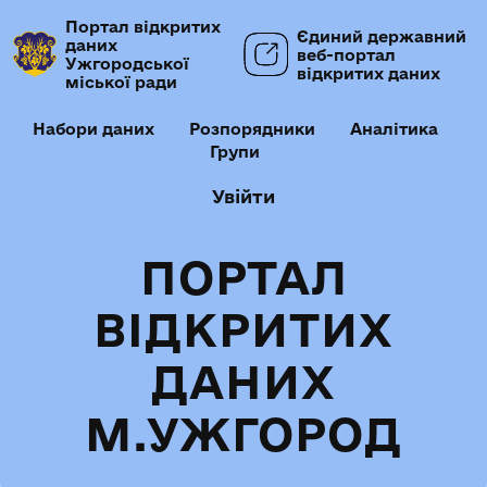
Портал відкритих
Єдиний державний
даних
веб-портал
Ужгородської
відкритих даних
міської ради
Набори даних
Розпорядники
Аналітика
Групи
Увійти
ПОРТАЛ
ВІДКРИТИХ
ДАНИХ
М.УЖГОРОД