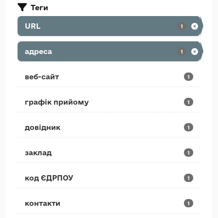
Теги
URL
1
адреса
1
веб-сайт
1
графік прийому
1
довідник
1
заклад
1
код ЄДРПОУ
1
контакти
1