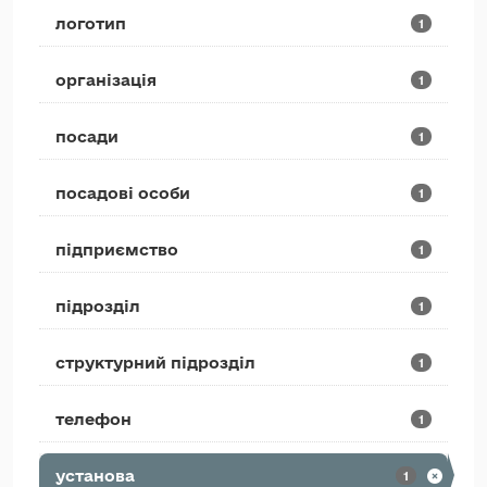
логотип
1
організація
1
посади
1
посадові особи
1
підприємство
1
підрозділ
1
структурний підрозділ
1
телефон
1
установа
1