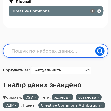
Ліцензії
Creative Commons...
1
Сортувати за
1 набір даних знайдено
Формати:
CSV
Теги:
адреса
установа
ЄДР
Ліцензії:
Creative Commons Attribution