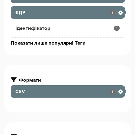
ЄДР
1
ідентифікатор
1
Показати лише популярні Теги
Формати
CSV
1