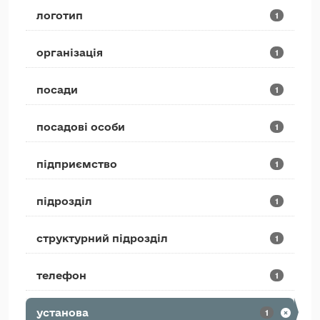
логотип
1
організація
1
посади
1
посадові особи
1
підприємство
1
підрозділ
1
структурний підрозділ
1
телефон
1
установа
1