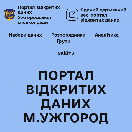
Портал відкритих
Єдиний державний
даних
веб-портал
Ужгородської
відкритих даних
міської ради
Набори даних
Розпорядники
Аналітика
Групи
Увійти
ПОРТАЛ
ВІДКРИТИХ
ДАНИХ
М.УЖГОРОД