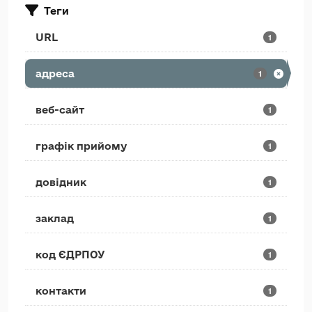
Теги
URL
1
адреса
1
веб-сайт
1
графік прийому
1
довідник
1
заклад
1
код ЄДРПОУ
1
контакти
1