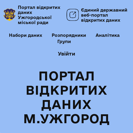
Портал відкритих
Єдиний державний
даних
веб-портал
Ужгородської
відкритих даних
міської ради
Набори даних
Розпорядники
Аналітика
Групи
Увійти
ПОРТАЛ
ВІДКРИТИХ
ДАНИХ
М.УЖГОРОД