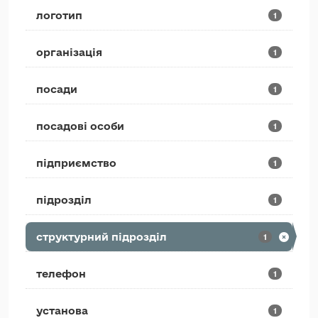
логотип
1
організація
1
посади
1
посадові особи
1
підприємство
1
підрозділ
1
структурний підрозділ
1
телефон
1
установа
1