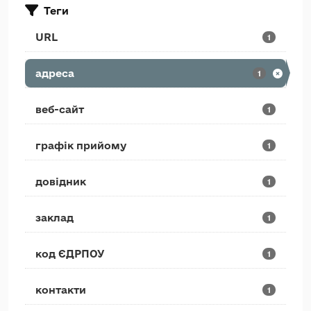
Теги
URL
1
адреса
1
веб-сайт
1
графік прийому
1
довідник
1
заклад
1
код ЄДРПОУ
1
контакти
1