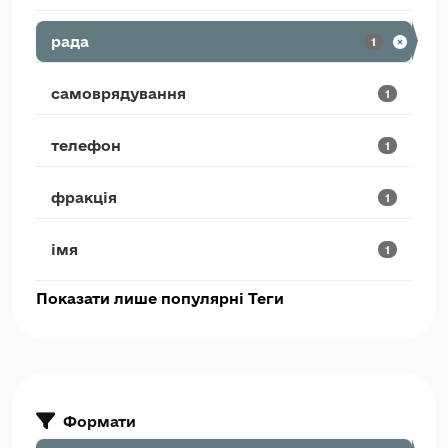
рада
1
самоврядування
1
телефон
1
фракція
1
імя
1
Показати лише популярні Теги
Формати