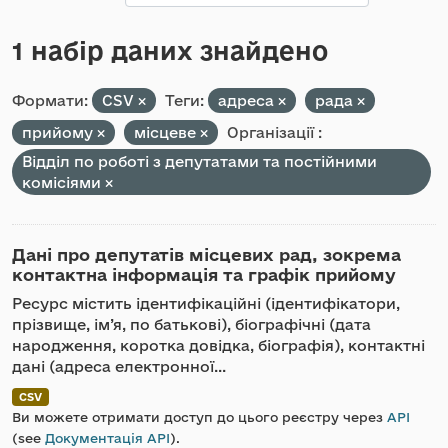
1 набір даних знайдено
Формати:
CSV
Теги:
адреса
рада
прийому
місцеве
Організації :
Відділ по роботі з депутатами та постійними
комісіями
Дані про депутатів місцевих рад, зокрема
контактна інформація та графік прийому
Ресурс містить ідентифікаційні (ідентифікатори,
прізвище, ім’я, по батькові), біографічні (дата
народження, коротка довідка, біографія), контактні
дані (адреса електронної...
CSV
Ви можете отримати доступ до цього реєстру через
API
(see
Документація API
).