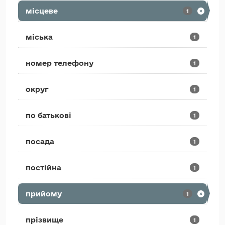
місцеве
1
міська
1
номер телефону
1
округ
1
по батькові
1
посада
1
постійна
1
прийому
1
прізвище
1