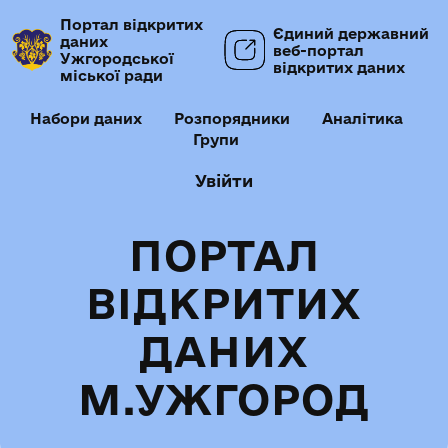
Портал відкритих
Єдиний державний
даних
веб-портал
Ужгородської
відкритих даних
міської ради
Набори даних
Розпорядники
Аналітика
Групи
Увійти
ПОРТАЛ
ВІДКРИТИХ
ДАНИХ
М.УЖГОРОД