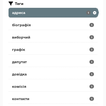
Теги
адреса
1
біографія
1
виборчий
1
графік
1
депутат
1
довідка
1
комісія
1
контакти
1