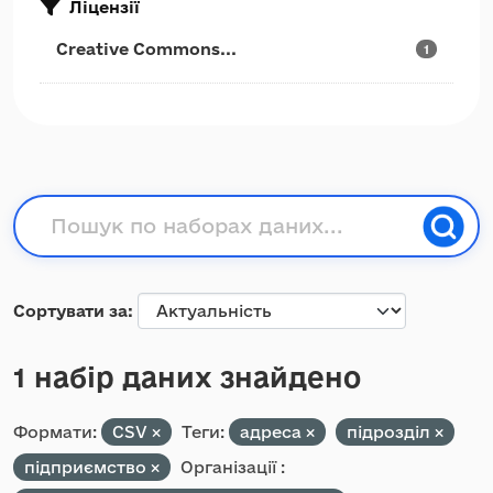
Ліцензії
Creative Commons...
1
Сортувати за
1 набір даних знайдено
Формати:
CSV
Теги:
адреса
підрозділ
підприємство
Організації :