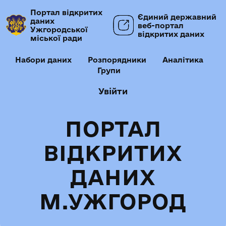
Портал відкритих
Єдиний державний
даних
веб-портал
Ужгородської
відкритих даних
міської ради
Набори даних
Розпорядники
Аналітика
Групи
Увійти
ПОРТАЛ
ВІДКРИТИХ
ДАНИХ
М.УЖГОРОД