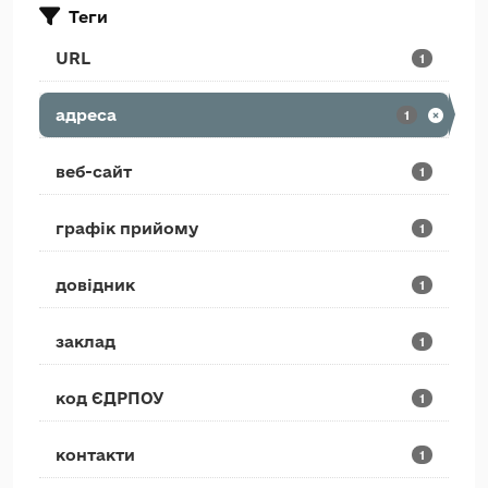
Теги
URL
1
адреса
1
веб-сайт
1
графік прийому
1
довідник
1
заклад
1
код ЄДРПОУ
1
контакти
1