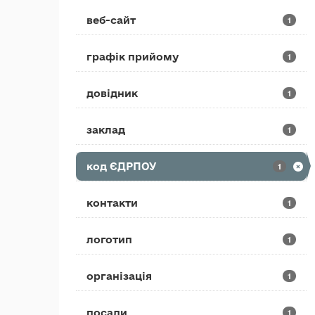
веб-сайт
1
графік прийому
1
довідник
1
заклад
1
код ЄДРПОУ
1
контакти
1
логотип
1
організація
1
посади
1