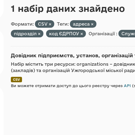
1 набір даних знайдено
Формати:
CSV
Теги:
адреса
підрозділ
код ЄДРПОУ
Організації :
Служ
Довідник підприємств, установ, організацій 
Набір містить три ресурси: organizations – довідн
(закладів) та організацій Ужгородської міської ра
CSV
Ви можете отримати доступ до цього реєстру через
API
(