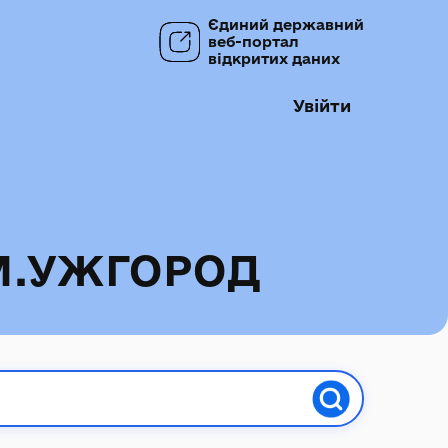
Єдиний державний
веб-портал
відкритих даних
Увійти
М.УЖГОРОД