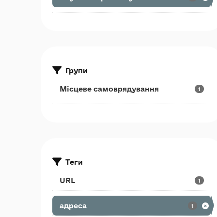
Групи
Місцеве самоврядування
1
Теги
URL
1
адреса
1