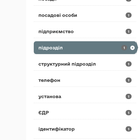
посадові особи
1
підприємство
1
підрозділ
1
структурний підрозділ
1
телефон
1
установа
1
ЄДР
1
ідентифікатор
1