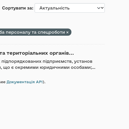
Сортувати за
ба персоналу та спецроботи
та територіальних органів...
ик підпорядкованих підприємств, установ
ди, що є окремими юридичними особами;...
see
Документація API
).