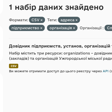
1 набір даних знайдено
Формати:
CSV
Теги:
адреса
підприємство
організація
Організації :
Сл
Довідник підприємств, установ, організацій 
Набір містить три ресурси: organizations – довідн
(закладів) та організацій Ужгородської міської ра
CSV
Ви можете отримати доступ до цього реєстру через
API
(