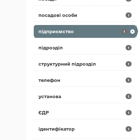
посадові особи
1
підприємство
1
підрозділ
1
структурний підрозділ
1
телефон
1
установа
1
ЄДР
1
ідентифікатор
1