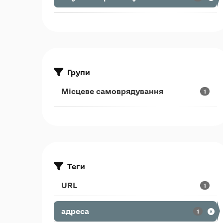
Групи
Місцеве самоврядування
1
Теги
URL
1
адреса
1