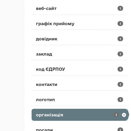
веб-сайт
1
графік прийому
1
довідник
1
заклад
1
код ЄДРПОУ
1
контакти
1
логотип
1
організація
1
посади
1