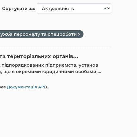
Сортувати за
ужба персоналу та спецроботи
та територіальних органів...
ик підпорядкованих підприємств, установ
ди, що є окремими юридичними особами;...
see
Документація API
).