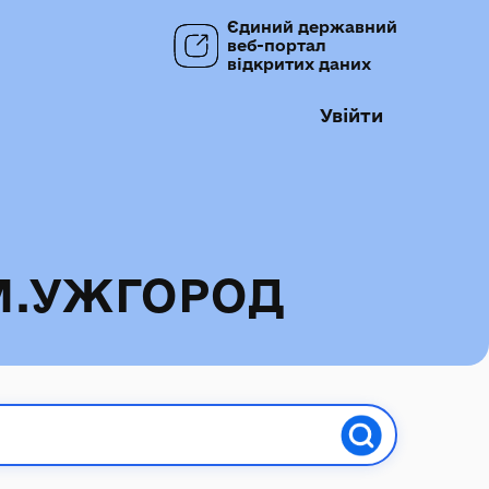
Єдиний державний
веб-портал
відкритих даних
Увійти
М.УЖГОРОД