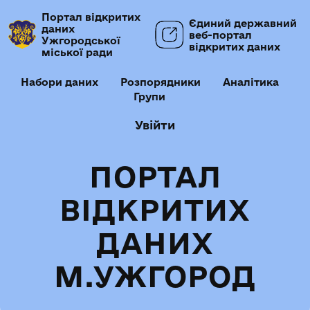
Портал відкритих
Єдиний державний
даних
веб-портал
Ужгородської
відкритих даних
міської ради
Набори даних
Розпорядники
Аналітика
Групи
Увійти
ПОРТАЛ
ВІДКРИТИХ
ДАНИХ
М.УЖГОРОД