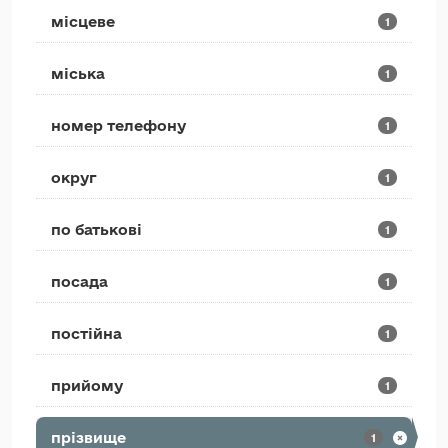
місцеве
1
міська
1
номер телефону
1
округ
1
по батькові
1
посада
1
постійна
1
прийому
1
прізвище
1