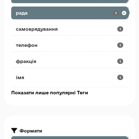
рада
1
самоврядування
1
телефон
1
фракція
1
імя
1
Показати лише популярні Теги
Формати