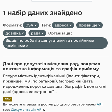
1 набір даних знайдено
Формати:
CSV
Теги:
адреса
прізвище
довідка
рада
Організації :
Відділ по роботі з депутатами та постійними
комісіями
Дані про депутатів місцевих рад, зокрема
контактна інформація та графік прийому
Ресурс містить ідентифікаційні (ідентифікатори,
прізвище, ім’я, по батькові), біографічні (дата
народження, коротка довідка, біографія), контактні
дані (адреса електронної...
CSV
Ви можете отримати доступ до цього реєстру через
API
(see
Документація API
).