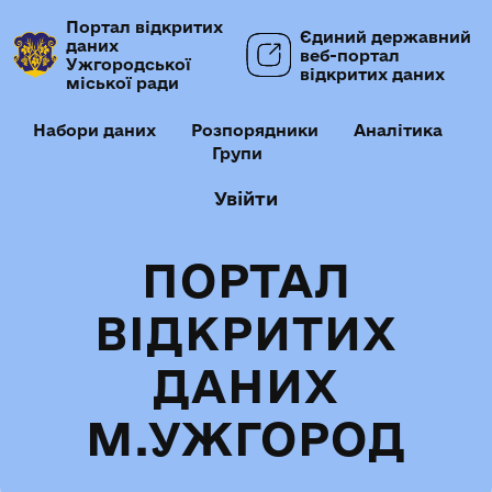
Портал відкритих
Єдиний державний
даних
веб-портал
Ужгородської
відкритих даних
міської ради
Набори даних
Розпорядники
Аналітика
Групи
Увійти
ПОРТАЛ
ВІДКРИТИХ
ДАНИХ
М.УЖГОРОД