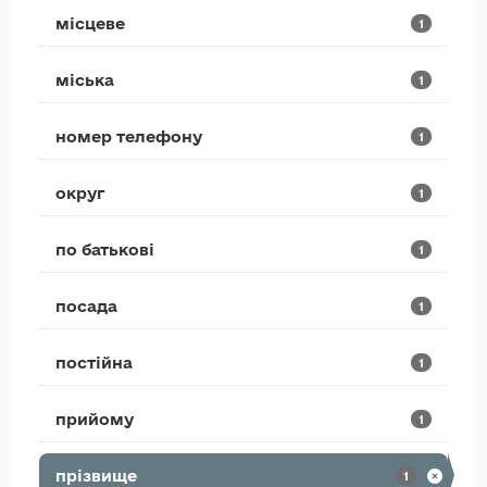
місцеве
1
міська
1
номер телефону
1
округ
1
по батькові
1
посада
1
постійна
1
прийому
1
прізвище
1