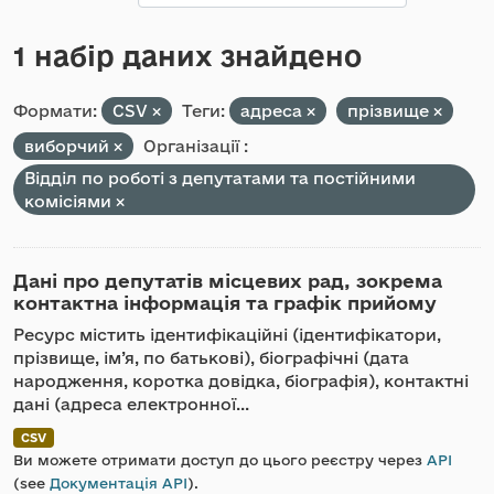
1 набір даних знайдено
Формати:
CSV
Теги:
адреса
прізвище
виборчий
Організації :
Відділ по роботі з депутатами та постійними
комісіями
Дані про депутатів місцевих рад, зокрема
контактна інформація та графік прийому
Ресурс містить ідентифікаційні (ідентифікатори,
прізвище, ім’я, по батькові), біографічні (дата
народження, коротка довідка, біографія), контактні
дані (адреса електронної...
CSV
Ви можете отримати доступ до цього реєстру через
API
(see
Документація API
).