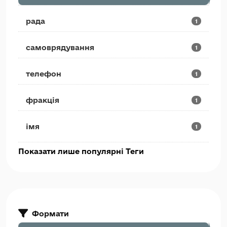
рада
1
самоврядування
1
телефон
1
фракція
1
імя
1
Показати лише популярні Теги
Формати