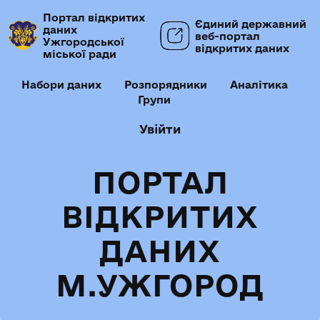
Портал відкритих
Єдиний державний
даних
веб-портал
Ужгородської
відкритих даних
міської ради
Набори даних
Розпорядники
Аналітика
Групи
Увійти
ПОРТАЛ
ВІДКРИТИХ
ДАНИХ
М.УЖГОРОД