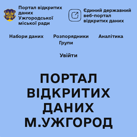
Портал відкритих
Єдиний державний
даних
веб-портал
Ужгородської
відкритих даних
міської ради
Набори даних
Розпорядники
Аналітика
Групи
Увійти
ПОРТАЛ
ВІДКРИТИХ
ДАНИХ
М.УЖГОРОД