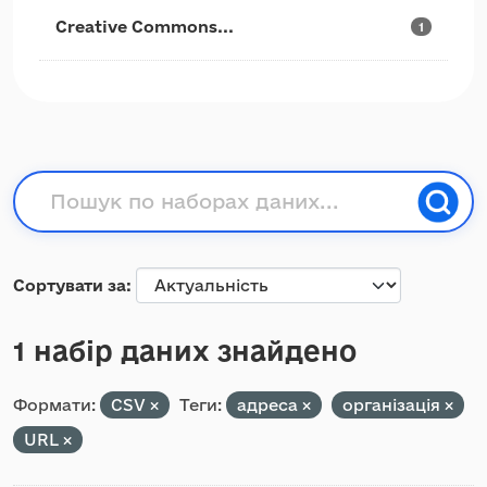
Creative Commons...
1
Сортувати за
1 набір даних знайдено
Формати:
CSV
Теги:
адреса
організація
URL