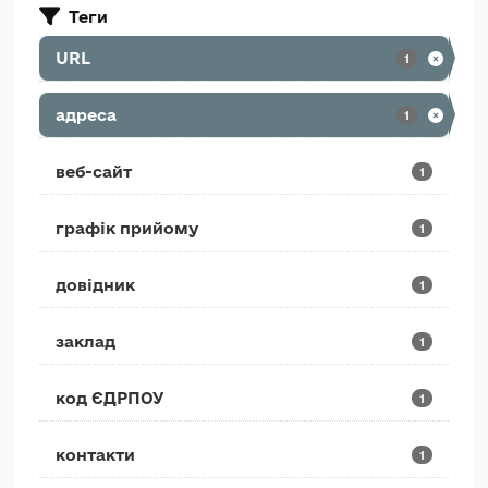
Теги
URL
1
адреса
1
веб-сайт
1
графік прийому
1
довідник
1
заклад
1
код ЄДРПОУ
1
контакти
1