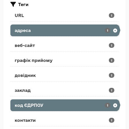
Теги
URL
1
адреса
1
веб-сайт
1
графік прийому
1
довідник
1
заклад
1
код ЄДРПОУ
1
контакти
1