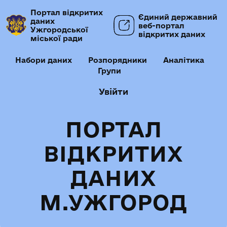
Портал відкритих
Єдиний державний
даних
веб-портал
Ужгородської
відкритих даних
міської ради
Набори даних
Розпорядники
Аналітика
Групи
Увійти
ПОРТАЛ
ВІДКРИТИХ
ДАНИХ
М.УЖГОРОД