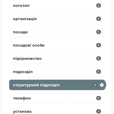
логотип
1
організація
1
посади
1
посадові особи
1
підприємство
1
підрозділ
1
структурний підрозділ
1
телефон
1
установа
1