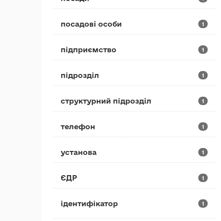
посадові особи
1
підприємство
1
підрозділ
1
структурний підрозділ
1
телефон
1
установа
1
ЄДР
1
ідентифікатор
1