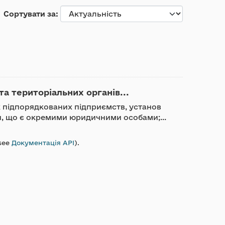
Сортувати за
та територіальних органів...
ик підпорядкованих підприємств, установ
ди, що є окремими юридичними особами;...
see
Документація API
).