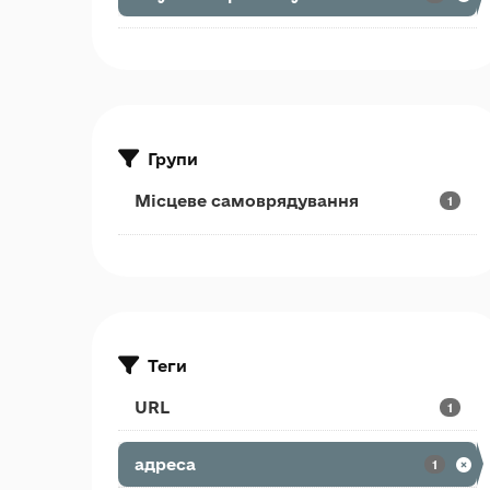
Групи
Місцеве самоврядування
1
Теги
URL
1
адреса
1