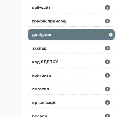
веб-сайт
1
графік прийому
1
довідник
1
заклад
1
код ЄДРПОУ
1
контакти
1
логотип
1
організація
1
посади
1