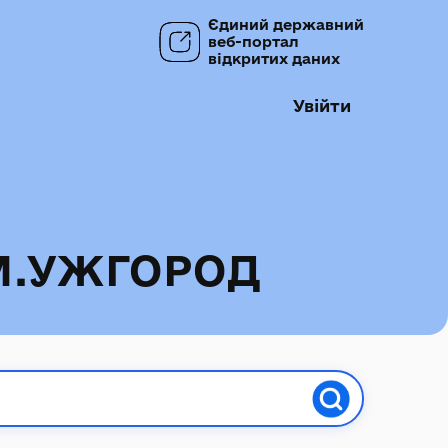
Єдиний державний
веб-портал
відкритих даних
Увійти
М.УЖГОРОД