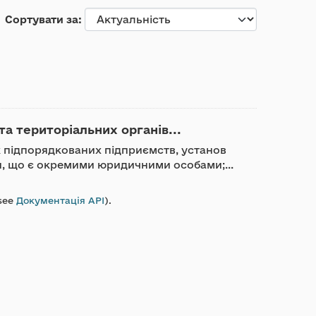
Сортувати за
та територіальних органів...
ик підпорядкованих підприємств, установ
ди, що є окремими юридичними особами;...
see
Документація API
).