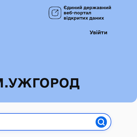
Єдиний державний
веб-портал
відкритих даних
Увійти
М.УЖГОРОД