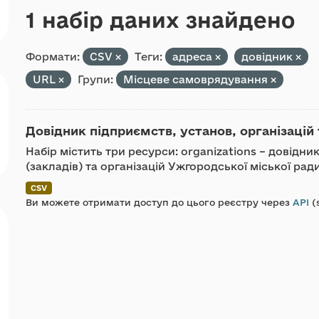
1 набір даних знайдено
Формати:
CSV
Теги:
адреса
довідник
URL
Групи:
Місцеве самоврядування
Довідник підприємств, установ, організацій 
Набір містить три ресурси: organizations – довідн
(закладів) та організацій Ужгородської міської ра
CSV
Ви можете отримати доступ до цього реєстру через
API
(