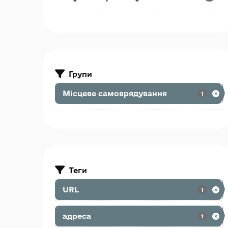
Групи
Місцеве самоврядування
1
Теги
URL
1
адреса
1