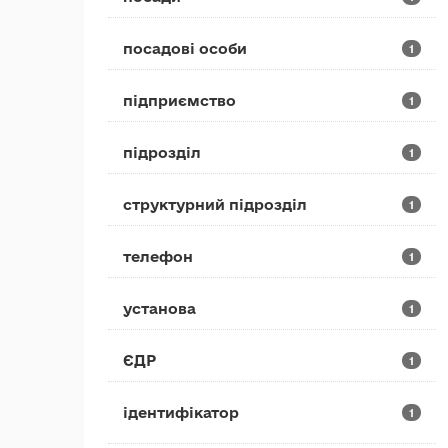
посадові особи
1
підприємство
1
підрозділ
1
структурний підрозділ
1
телефон
1
установа
1
ЄДР
1
ідентифікатор
1