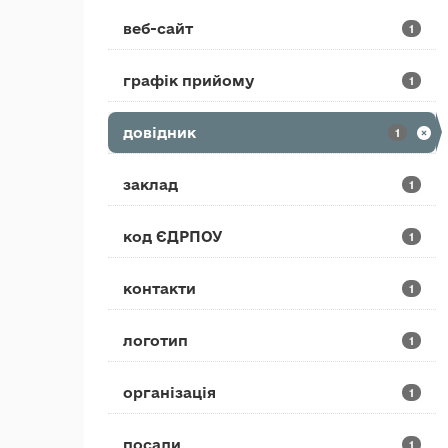
веб-сайт
1
графік прийому
1
довідник
1
заклад
1
код ЄДРПОУ
1
контакти
1
логотип
1
організація
1
посади
1