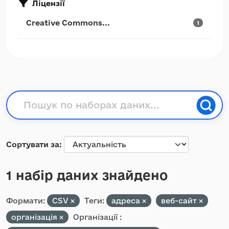
Ліцензії
Creative Commons...
1
Сортувати за
1 набір даних знайдено
Формати:
CSV
Теги:
адреса
веб-сайт
організація
Організації :