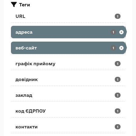
Теги
URL
1
адреса
1
веб-сайт
1
графік прийому
1
довідник
1
заклад
1
код ЄДРПОУ
1
контакти
1