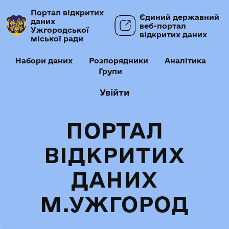
Портал відкритих
Єдиний державний
даних
веб-портал
Ужгородської
відкритих даних
міської ради
Набори даних
Розпорядники
Аналітика
Групи
Увійти
ПОРТАЛ
ВІДКРИТИХ
ДАНИХ
М.УЖГОРОД