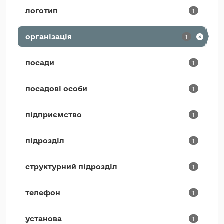
логотип
1
організація
1
посади
1
посадові особи
1
підприємство
1
підрозділ
1
структурний підрозділ
1
телефон
1
установа
1